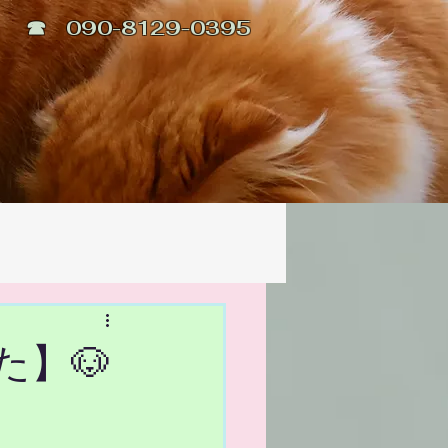
☎ 090-8129-0395
た】🐶