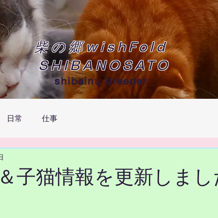
柴の郷wishFold
SHIBANOSATO
shibainu breeder
日常
仕事
日
犬＆子猫情報を更新しまし