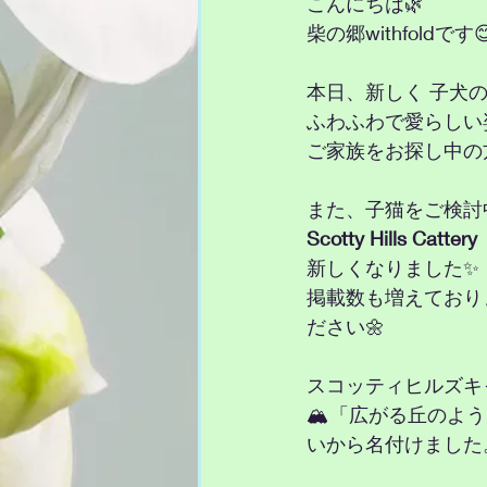
こんにちは🌿
柴の郷withfoldです
本日、新しく 子犬
ふわふわで愛らしい
ご家族をお探し中の
また、子猫をご検討
Scotty Hills 
新しくなりました✨
掲載数も増えており
ださい🌼
スコッティヒルズキ
🏔「広がる丘のよ
いから名付けました