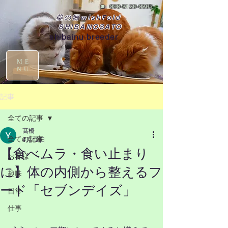
☎
090-8129-0395
柴の郷wishFold
SHIBANOSATO
shibainu breeder
ME
NU
記事
全ての記事
髙橋
全ての記事
4月12日
【食べムラ・食い止まり
お客様
に】体の内側から整えるフ
趣味
ード「セブンデイズ」
日常
仕事