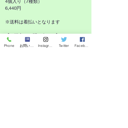
4個入り（7種類）
6,440円
※送料は着払いとなります
【ご購入・お問い合わせ】
Phone
お問い合わせフォーム
Instagram
Twitter
Facebook
ご購入をご希望の方は、
お問い合わせフォームよりご連絡くだ
さい。
「セブンデイズ購入希望」とご記入い
ただけますとスムーズです。
また、直接お越しいただいてのご購入
も可能です。
その際は事前にご予約をお願いいたし
ます。