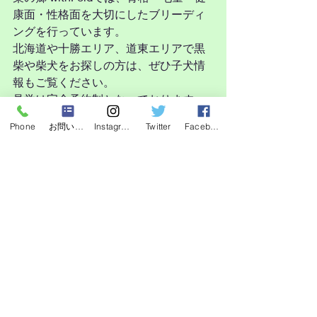
康面・性格面を大切にしたブリーディ
ングを行っています。
北海道や十勝エリア、道東エリアで黒
柴や柴犬をお探しの方は、ぜひ子犬情
報もご覧ください。
見学は完全予約制となっております。
Phone
お問い合わせフォーム
Instagram
Twitter
Facebook
#黒柴
#柴犬
#北海道柴犬
#北海道ブリ
ーダー
#十勝柴犬
#道東柴犬
#黒柴子犬
#柴犬ブリーダー
#柴の郷withFold
最新記事
すべて表示