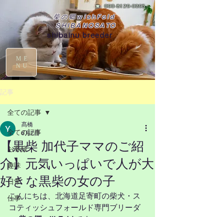
☎
090-8129-0395
柴の郷wishFold
SHIBANOSATO
shibainu breeder
ME
NU
記事
全ての記事
髙橋
全ての記事
6月2日
【黒柴 加代子ママのご紹
お客様
介】元気いっぱいで人が大
趣味
好きな黒柴の女の子
日常
こんにちは、北海道足寄町の柴犬・ス
仕事
コティッシュフォールド専門ブリーダ