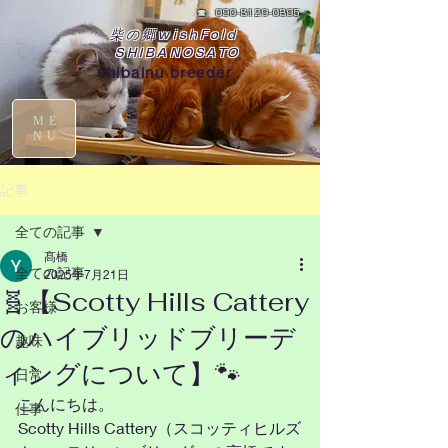
☎
090-8129-0395
柴の郷wishFold
SHIBANOSATO
shibainu breeder
ME
NU
記事
全ての記事
髙橋
全ての記事
2025年7月21日
🧬【Scotty Hills Cattery
お客様
のハイブリッドブリーデ
趣味
ィングについて】🐾
日常
こんにちは。
仕事
Scotty Hills Cattery（スコッティヒルズ