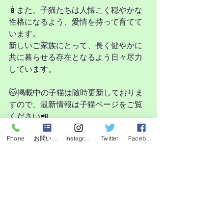
🍼また、子猫たちは人懐こく穏やかな
性格になるよう、愛情を持って育てて
います。
新しいご家族にとって、長く健やかに
共に暮らせる存在となるよう日々尽力
しています。
🐱掲載中の子猫は随時更新しておりま
すので、最新情報は子猫ページをご覧
ください📲
見学やご相談も随時受け付けておりま
Phone
お問い合わせフォーム
Instagram
Twitter
Facebook
す。
子猫たちとの素敵なご縁がつながりま
すように…🌷
お気軽にLINEやDMよりご連絡ください
ませ😊