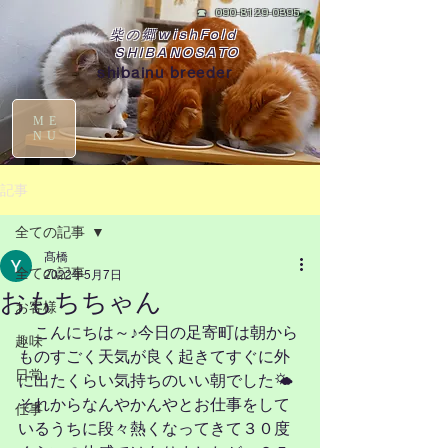
☎
090-8129-0395
柴の郷wishFold
SHIBANOSATO
shibainu breeder
ME
NU
記事
全ての記事
髙橋
全ての記事
2022年5月7日
おもちちゃん
お客様
　こんにちは～♪今日の足寄町は朝から
趣味
ものすごく天気が良く起きてすぐに外
日常
に出たくらい気持ちのいい朝でした🌤
それからなんやかんやとお仕事をして
仕事
いるうちに段々熱くなってきて３０度