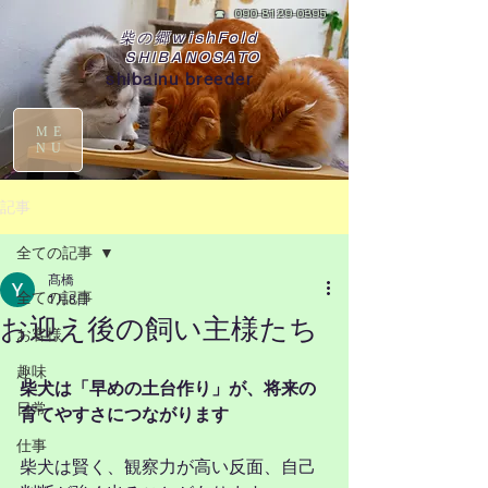
☎
090-8129-0395
柴の郷wishFold
SHIBANOSATO
shibainu breeder
ME
NU
記事
全ての記事
髙橋
全ての記事
1月8日
お迎え後の飼い主様たち
お客様
趣味
柴犬は「早めの土台作り」が、将来の
日常
育てやすさにつながります
仕事
柴犬は賢く、観察力が高い反面、自己