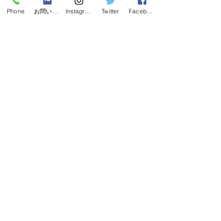
Phone
お問い合わせフォーム
Instagram
Twitter
Facebook
1回数分でも構いませんので、日常の中
で「落ち着く」「待つ」「指示を聞
く」といった経験を増やしていくこと
が、柴犬の将来に大きく影響してきま
す。
子犬情報一覧はこちら⇩
https://www.shibanosato.online/aitemu
最新記事
すべて表示