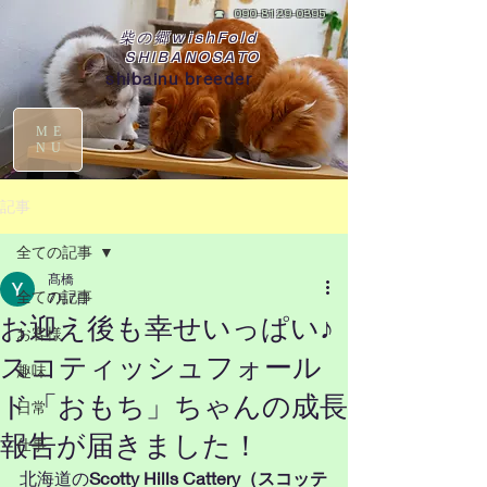
☎
090-8129-0395
柴の郷wishFold
SHIBANOSATO
shibainu breeder
ME
NU
記事
全ての記事
髙橋
全ての記事
7月7日
お迎え後も幸せいっぱい♪
お客様
スコティッシュフォール
趣味
ド「おもち」ちゃんの成長
日常
報告が届きました！
仕事
北海道の
Scotty Hills Cattery（スコッテ