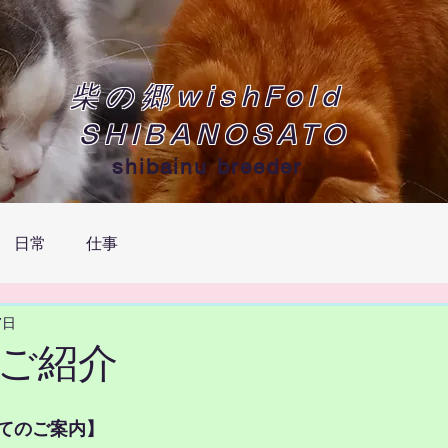
柴の郷wishFold
SHIBANOSATO
shibainu breeder
日常
仕事
7日
ご紹介
てのご案内】