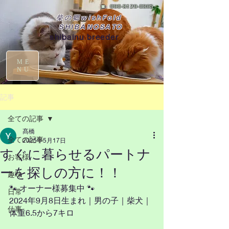
☎
090-8129-0395
柴の郷wishFold
SHIBANOSATO
shibainu breeder
ME
NU
記事
全ての記事
髙橋
全ての記事
2025年5月17日
すぐに暮らせるパートナ
お客様
ーを探しの方に！！
趣味
🐾 オーナー様募集中 🐾
日常
2024年9月8日生まれ｜男の子｜柴犬｜
仕事
体重6.5から7キロ