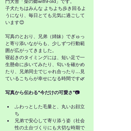
門犬舎「柴の郷withFold」です。
子犬たちはみんな よちよち歩き回るよ
うになり、毎日とても元気に過ごして
います😊
写真のとおり、兄弟（姉妹）でぎゅっ
と寄り添いながらも、少しずつ行動範
囲が広がってきました。
寝起きのタイミングには、短い足で一
生懸命に歩いてみたり、匂いを確かめ
たり、兄弟同士でじゃれ合ったり…見
ているこちらが幸せになる時間です🌿
写真から伝わる“今だけの可愛さ”📷
ふわっとした毛量と、丸いお顔立
ち
兄弟で安心して寄り添う姿（社会
性の土台づくりにも大切な時期で