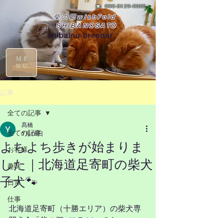
☎
090-8129-0395
柴の郷wishFold
SHIBANOSATO
shibainu breeder
ME
NU
記事
全ての記事
髙橋
全ての記事
1月16日
よちよち歩きが始まりま
お客様
した｜北海道足寄町の柴犬
趣味
子犬🐾
日常
仕事
北海道足寄町（十勝エリア）の柴犬専