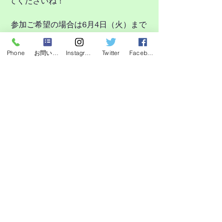
てくださいね！ 
 参加ご希望の場合は6月4日（火）まで
にご連絡をお願い致します。
インスタからでもお問い合わせフォー
Phone
お問い合わせフォーム
Instagram
Twitter
Facebook
ムからでもok、LINEからでもokです。
柴の郷出身のお友達がいらっしゃいま
したら、お誘いいただけると嬉しいで
す！ 
※現在、詳細は最終調整中です。内容
に一部変更が出る可能性がございます
が、決まり次第、随時ご案内いたしま
す。  
ご不明な点があれば、お気軽にご連絡
ください！