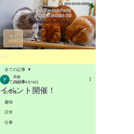
☎
090-8129-0395
柴の郷wishFold
SHIBANOSATO
shibainu breeder
ME
NU
記事
全ての記事
髙橋
全ての記事
2025年4月16日
イベント開催！
お客様
趣味
日常
仕事