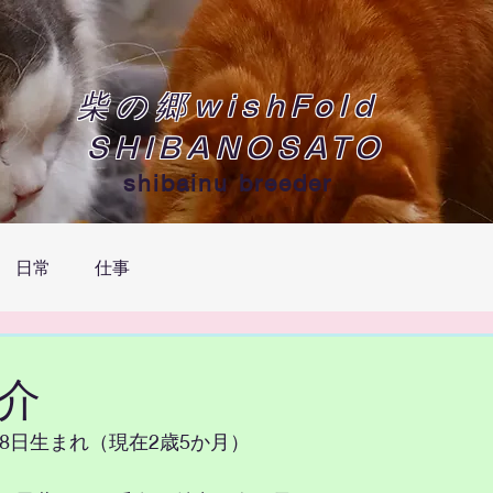
柴の郷wishFold
SHIBANOSATO
shibainu breeder
日常
仕事
介
2月18日生まれ（現在2歳5か月）