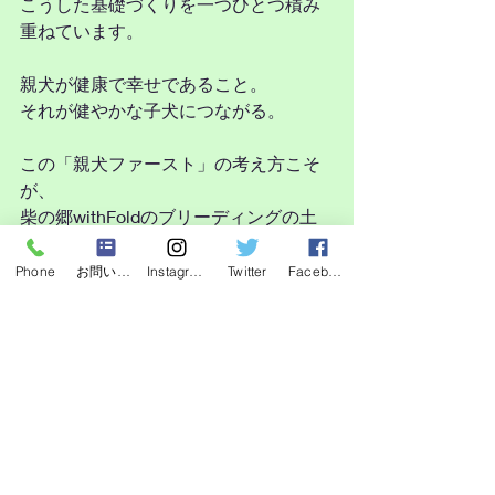
こうした基礎づくりを一つひとつ積み
重ねています。
親犬が健康で幸せであること。
それが健やかな子犬につながる。
この「親犬ファースト」の考え方こそ
が、
柴の郷withFoldのブリーディングの土
台です。
Phone
お問い合わせフォーム
Instagram
Twitter
Facebook
北海道・足寄町の自然豊かな環境の中
で
のびのび育った柴犬の子犬たち。
現在募集中の子犬情報は、
プロフィール・ホームページよりご覧
いただけます。