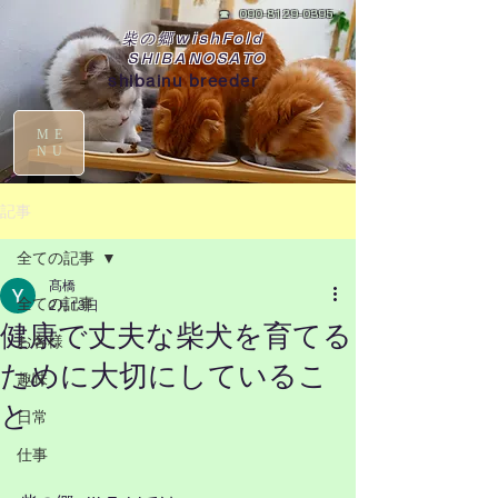
☎
090-8129-0395
柴の郷wishFold
SHIBANOSATO
shibainu breeder
ME
NU
記事
全ての記事
髙橋
全ての記事
2月13日
健康で丈夫な柴犬を育てる
お客様
ために大切にしているこ
趣味
と
日常
仕事