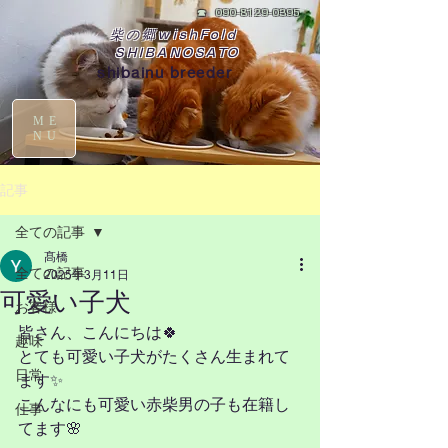
☎
090-8129-0395
柴の郷wishFold
SHIBANOSATO
shibainu breeder
ME
NU
記事
全ての記事
髙橋
全ての記事
2025年3月11日
可愛い子犬
お客様
皆さん、こんにちは🍀
趣味
とても可愛い子犬がたくさん生まれて
日常
ます✨
こんなにも可愛い赤柴男の子も在籍し
仕事
てます🌸