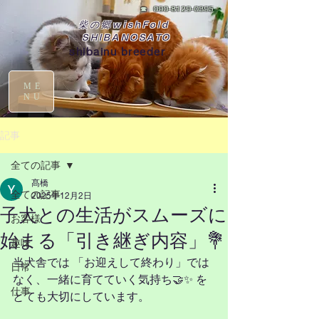
☎
090-8129-0395
柴の郷wishFold
SHIBANOSATO
shibainu breeder
ME
NU
記事
全ての記事
髙橋
全ての記事
2025年12月2日
子犬との生活がスムーズに
お客様
始まる「引き継ぎ内容」💐
趣味
当犬舎では 「お迎えして終わり」では
日常
なく、一緒に育てていく気持ち🤝✨ を
仕事
とても大切にしています。