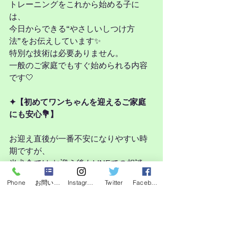
トレーニングをこれから始める子に
は、
今日からできる“やさしいしつけ方
法”をお伝えしています✨
特別な技術は必要ありません。
一般のご家庭でもすぐ始められる内容
です🤍
✦【初めてワンちゃんを迎えるご家庭
にも安心💐】
お迎え直後が一番不安になりやすい時
期ですが、
当犬舎では お迎え後もLINEでの相談
OK📩
Phone
お問い合わせフォーム
Instagram
Twitter
Facebook
気になることはいつでも質問していた
だけます。
“迎えたその日から安心して育てられる