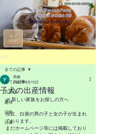
☎
090-8129-0395
柴の郷wishFold
SHIBANOSATO
shibainu breeder
ME
NU
記事
全ての記事
髙橋
全ての記事
2025年8月15日
子犬の出産情報
お客様
🌿 新しい家族をお探しの方へ
趣味
日常
現在、白柴の男の子と女の子が生まれ
ております。
仕事
まだホームページ等には掲載しており