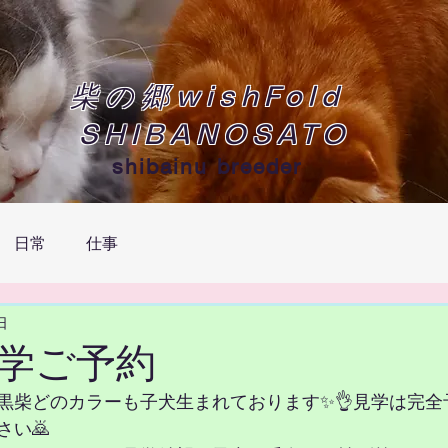
柴の郷wishFold
SHIBANOSATO
shibainu breeder
日常
仕事
日
学ご予約
黒柴どのカラーも子犬生まれております✨👌見学は完全
さい🙇