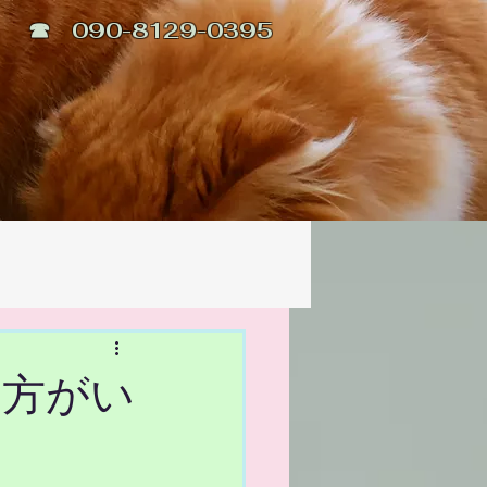
☎ 090-8129-0395
た方がい