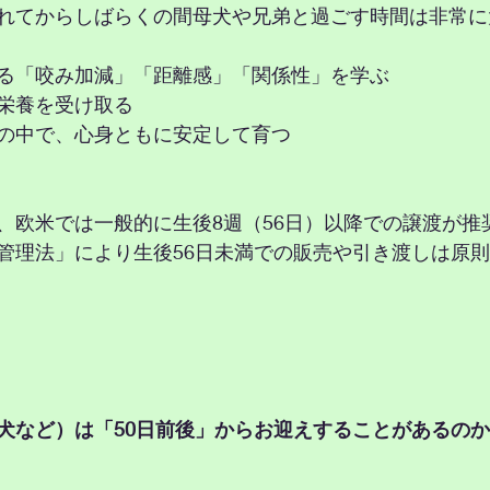
れてからしばらくの間母犬や兄弟と過ごす時間は非常に
る「咬み加減」「距離感」「関係性」を学ぶ
栄養を受け取る
の中で、心身ともに安定して育つ
、欧米では一般的に生後8週（56日）以降での譲渡が推
管理法」により生後56日未満での販売や引き渡しは原
（柴犬など）は「50日前後」からお迎えすることがあるの