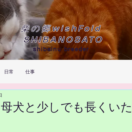
柴の郷wishFold
SHIBANOSATO
shibainu breeder
日常
仕事
日
子犬は母犬と少しでも長くい