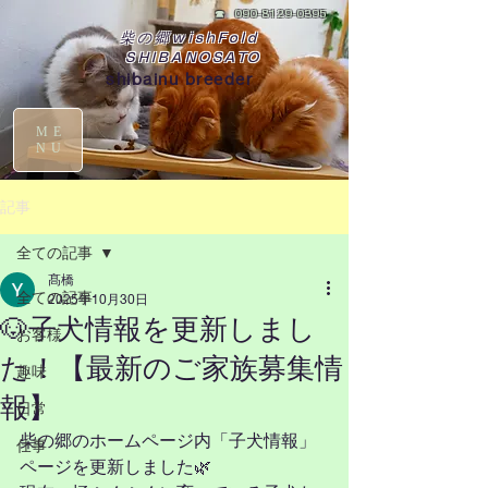
☎
090-8129-0395
柴の郷wishFold
SHIBANOSATO
shibainu breeder
ME
NU
記事
全ての記事
髙橋
全ての記事
2025年10月30日
🐶子犬情報を更新しまし
お客様
た！【最新のご家族募集情
趣味
報】
日常
柴の郷のホームページ内「子犬情報」
仕事
ページを更新しました🌿