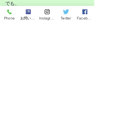
でも、
それぞれのご家庭に合う子をご相談し
ながらご紹介しています。
Phone
お問い合わせフォーム
Instagram
Twitter
Facebook
子犬の最新情報はこちらからご覧いた
だけます👇
🔗子犬情報一覧
https://www.shibanosato.online/aitemu
気になる子がいましたら、
お気軽にお問い合わせください🐾
最新記事
すべて表示