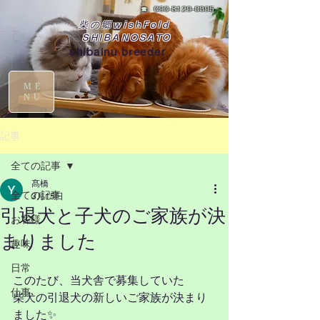
☎
090-8129-0395
柴の郷wishFold
SHIBANOSATO
shibainu breeder
ME
NU
記事
全ての記事
髙橋
全ての記事
3月15日
引退犬と子犬のご家族が決
お客様
まりました
趣味
日常
このたび、当犬舎で募集していた
仕事
柴犬の引退犬の新しいご家族が決まり
ました✨