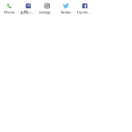
※見学は予約制となっております。
Phone
お問い合わせフォーム
Instagram
Twitter
Facebook
ご希望の日時がございましたら、お早
めにご相談ください。
最新記事
すべて表示