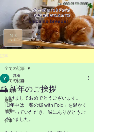
☎
090-8129-0395
柴の郷wishFold
SHIBANOSATO
shibainu breeder
ME
NU
記事
全ての記事
髙橋
全ての記事
1月3日
🌅 新年のご挨拶
お客様
明けましておめでとうございます。
趣味
旧年中は「柴の郷 with Fold」を温かく
日常
見守っていただき、誠にありがとうご
ざいました。
仕事