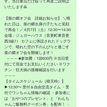
す。当日重点だけ絞って再度ご説明は
いたします🙇
【柴の郷オフ会　詳細お知らせ】 ＼晴
れた日は、柴の郷出身の子たちと笑顔
で再会！／ 6月7日（土）12:30〜14:30 
会場：ジュガーハウス（音更町東音更
西3線7） カフェに併設されたドッグラ
ンで、晴れた空の下のんびりと過ごす
柴の郷オフ会を開催します！
  ——— ■参加費：1頭600円 ※当日受
付にて現金でお支払いください ※ワク
チン・狂犬病の接種確認を行います  
——— 
【タイムスケジュール（晴天時）】  
▶12:30〜 受付＆自由交流タイム ・受
付でワンちゃん情報の確認 ・参加者に
は「おやつのプレゼント」と「わんち
ゃんご飯無料クーポン券」を配布！ ・