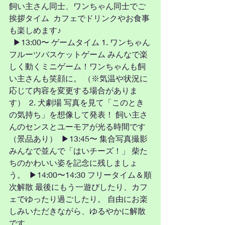
飼い主さん同士、ワンちゃん同士でご
挨拶タイム  カフェでドリンクやお食事
も楽しめます♪
  ▶13:00〜 ゲームタイム 1. ワンちゃん
フルーツバスケットゲーム みんなで楽
しく動くミニゲーム！ワンちゃんも飼
い主さんも笑顔に。 （※気温や状況に
応じて内容を変更する場合がありま
す）  2. 犬劇場 写真を見て「このとき
の気持ち」を想像して発表！ 飼い主さ
んのセンスとユーモアが光る時間です
（景品あり）  ▶13:45〜 集合写真撮影 
みんなで並んで「はいチーズ！」 柴た
ちのかわいい姿を記念に残しましょ
う。  ▶14:00〜14:30 フリータイム＆順
次解散 最後にもう一遊びしたり、カフ
ェでゆったり過ごしたり。 自由にお楽
しみいただきながら、ゆるやかに解散
です。