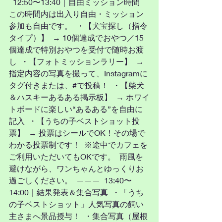
  12:50〜13:40｜自由ミッション時間  
この時間内は出入り自由・ミッション
参加も自由です。  ・【犬宝探し（指令
タイプ）】  → 10個達成でおやつ／15
個達成で特別おやつを受付で随時お渡
し  ・【フォトミッションラリー】  → 
指定内容の写真を撮って、Instagramに
タグ付きまたは、#で投稿！  ・【柴犬
＆ハスキーあるある掲示板】  → ホワイ
トボードに楽しい“あるある”を自由に
記入  ・【うちの子ベストショット投
票】  → 投票はシールでOK！その場で
わかる投票制です！  ※途中でカフェを
ご利用いただいてもOKです。  雨風を
避けながら、ワンちゃんとゆっくりお
過ごしください。  ———  13:40〜
14:00｜結果発表＆集合写真  ・「うち
の子ベストショット」人気写真の飼い
主さまへ景品授与！  ・集合写真（屋根