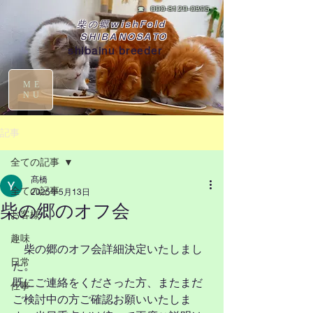
☎
090-8129-0395
柴の郷wishFold
SHIBANOSATO
shibainu breeder
ME
NU
記事
全ての記事
髙橋
全ての記事
2025年5月13日
柴の郷のオフ会
お客様
趣味
　柴の郷のオフ会詳細決定いたしまし
日常
た。
既にご連絡をくださった方、またまだ
仕事
ご検討中の方ご確認お願いいたしま