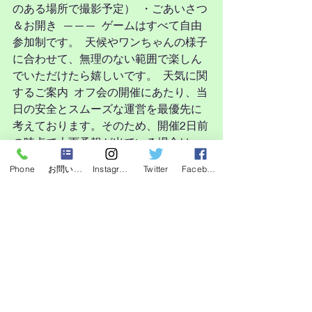
のある場所で撮影予定）  ・ごあいさつ
＆お開き  ———  ゲームはすべて自由
参加制です。  天候やワンちゃんの様子
に合わせて、無理のない範囲で楽しん
でいただけたら嬉しいです。  天気に関
するご案内  オフ会の開催にあたり、当
日の安全とスムーズな運営を最優先に
考えております。そのため、開催2日前
の時点で大雨予報が出ている場合は、
たとえ当日晴れたとしても中止とさせ
Phone
お問い合わせフォーム
Instagram
Twitter
Facebook
ていただきます。これは遠方からお越
しいただく方の移動のご負担や準備の
都合、そして犬たちの体調管理など総
合的に考慮した判断となります。 中止
が決定した場合、遠方からお越しの方
にも配慮し、2日前にご連絡させていた
だきます。  小雨の場合は、内容を調整
して開催する予定ですが、無理なくご
参加いただけるよう、体調に合わせて