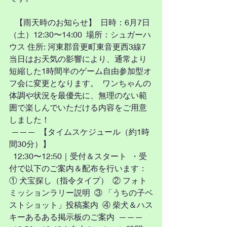
   【雨天時のお知らせ】  日時：6月7日
（土）12:30〜14:00  場所：シュガーハ
ウス 住所: 河東郡音更町東音更西3線7  
当日はお天気の影響により、通常より
短縮した1時間半のゲーム自由参加型オ
フ会に変更となります。  ワンちゃんの
体調や状況を最優先に、無理のない範
囲で楽しんでいただける内容をご用意
しました！ 
 ———  【タイムスケジュール（約1時
間30分）】
  12:30〜12:50｜受付＆スタート  ・受
付で以下のご案内＆配布を行います：  
① 犬宝探し（指令タイプ）  ② フォト
ミッションラリー説明  ③ 「うちの子ベ
ストショット」投稿案内  ④ 柴犬＆ハス
キーあるある掲示板のご案内  ———