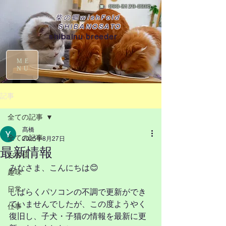
☎
090-8129-0395
柴の郷wishFold
SHIBANOSATO
shibainu breeder
ME
NU
記事
全ての記事
髙橋
全ての記事
2025年8月27日
最新情報
お客様
みなさま、こんにちは😊
趣味
日常
しばらくパソコンの不調で更新ができ
ていませんでしたが、この度ようやく
仕事
復旧し、子犬・子猫の情報を最新に更