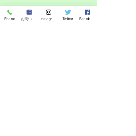
Phone
お問い合わせフォーム
Instagram
Twitter
Facebook
最新記事
すべて表示
夏休みに子犬見学をして
【柴犬の子犬見
みませんか？🌻
中】