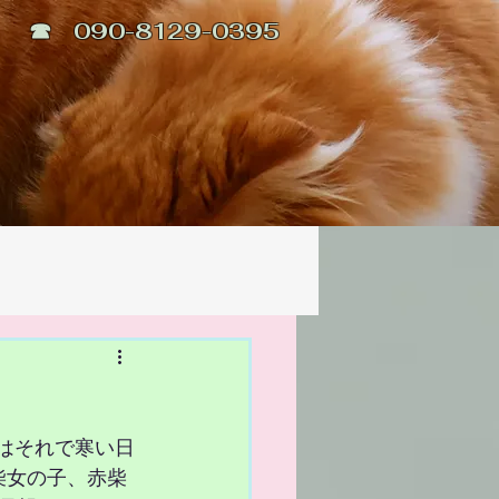
☎ 090-8129-0395
はそれで寒い日
柴女の子、赤柴