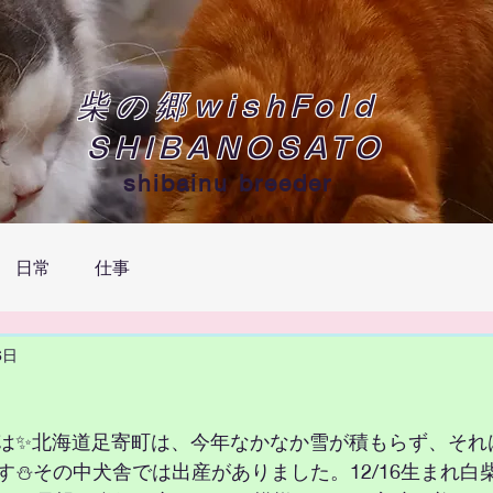
柴の郷wishFold
SHIBANOSATO
shibainu breeder
日常
仕事
6日
は✨北海道足寄町は、今年なかなか雪が積もらず、それ
⛄️その中犬舎では出産がありました。12/16生まれ白