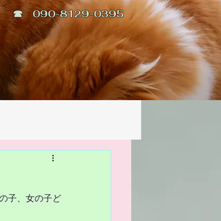
☎ 090-8129-0395
男の子、女の子ど