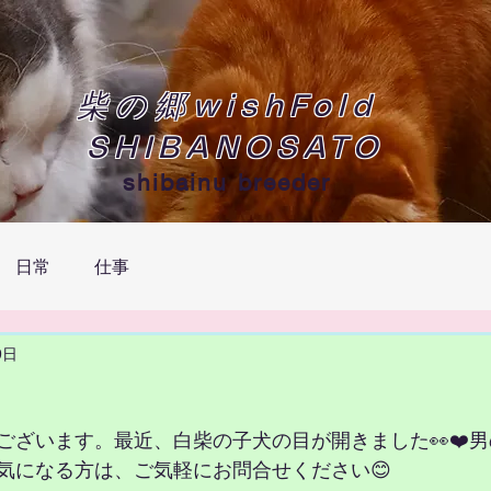
柴の郷wishFold
SHIBANOSATO
shibainu breeder
日常
仕事
9日
ございます。最近、白柴の子犬の目が開きました👀❤️
気になる方は、ご気軽にお問合せください😊