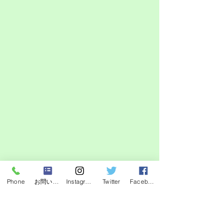
　しつけも順調に進んでいるようでし
Phone
お問い合わせフォーム
Instagram
Twitter
Facebook
た(*^^*)
いい関係をしっかり築けていることが
写真から伝わってきますよね！これか
らも成長が楽しみです。