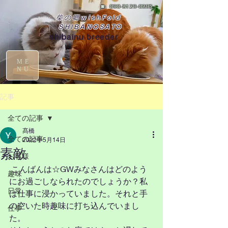
☎
090-8129-0395
柴の郷wishFold
SHIBANOSATO
shibainu breeder
ME
NU
記事
全ての記事
髙橋
全ての記事
2022年5月14日
素敵
お客様
 こんばんは☆GWみなさんはどのよう
趣味
にお過ごしなられたのでしょうか？私
日常
は仕事に浸かっていました。それと手
の空いた時趣味に打ち込んでいまし
仕事
た。