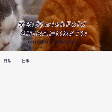
柴の郷wishFold
SHIBANOSATO
shibainu breeder
日常
仕事