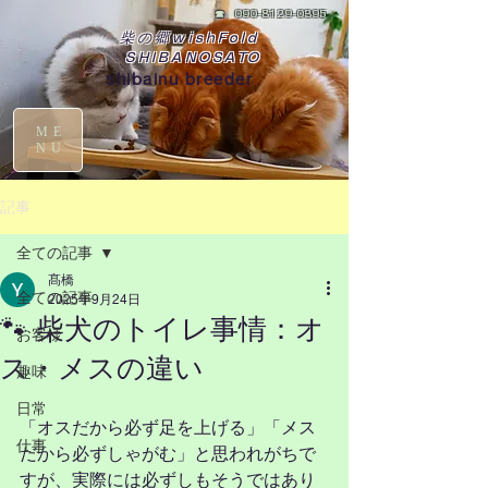
☎
090-8129-0395
柴の郷wishFold
SHIBANOSATO
shibainu breeder
ME
NU
記事
全ての記事
髙橋
全ての記事
2025年9月24日
🐾 柴犬のトイレ事情：オ
お客様
ス・メスの違い
趣味
日常
「オスだから必ず足を上げる」「メス
仕事
だから必ずしゃがむ」と思われがちで
すが、実際には必ずしもそうではあり